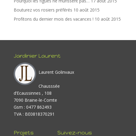
Pourquoi les figues ne murissent pas…
17 août 2015
Bouturez vos rosiers préférés
10 août 2015
Profitons du dernier mois des vacances !
10 août 2015
Jardinier Laurent
Laurent Golinvaux
Chausssée
d’Ecaussinnes , 108
7090 Braine-le-Comte
Gsm : 0477 862493
TVA : BE0818370291
Projets
Suivez-nous