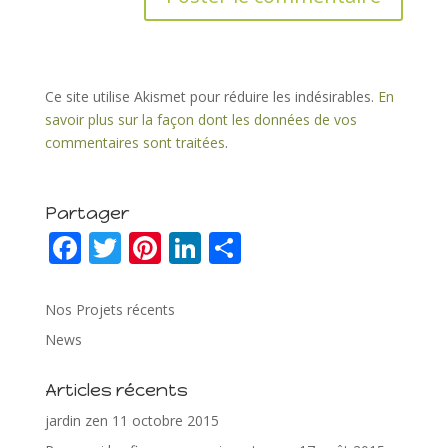
Ce site utilise Akismet pour réduire les indésirables.
En
savoir plus sur la façon dont les données de vos
commentaires sont traitées
.
Partager
F
T
Pi
Li
P
ac
w
nt
n
ar
e
itt
er
k
ta
Nos Projets récents
b
er
e
e
g
News
o
st
dI
er
Articles récents
o
n
jardin zen
11 octobre 2015
k