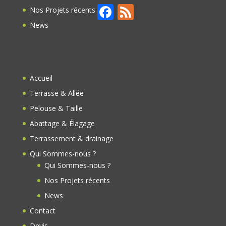
F
F
Nos Projets récents
ac
e
News
e
e
b
d
o
Accueil
o
Terrasse & Allée
k
Pelouse & Taille
Abattage & Élagage
Terrassement & drainage
Qui Sommes-nous ?
Qui Sommes-nous ?
Nos Projets récents
News
Contact
Devis