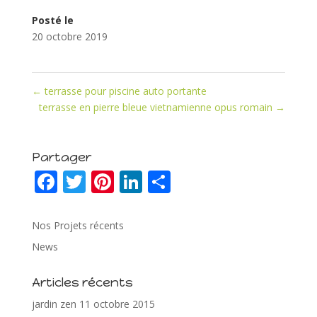
Posté le
20 octobre 2019
←
terrasse pour piscine auto portante
terrasse en pierre bleue vietnamienne opus romain
→
Partager
F
T
Pi
Li
P
ac
w
nt
n
ar
e
itt
er
k
ta
Nos Projets récents
b
er
e
e
g
News
o
st
dI
er
Articles récents
o
n
jardin zen
11 octobre 2015