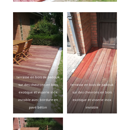
terrasse en bois de padouk
sur des chevrons en bois
terrasse en bois de padouk
exotique et visserie inox
sur des chevrons en bois
invisible avec bordure en
exotique et visserie inox
pavé béton
invisible