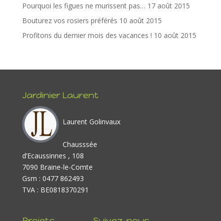
k
Pourquoi les figues ne murissent pas…
17 août 2015
Bouturez vos rosiers préférés
10 août 2015
Profitons du dernier mois des vacances !
10 août 2015
Jardinier Laurent
Laurent Golinvaux
Chausssée
d’Ecaussinnes , 108
7090 Braine-le-Comte
Gsm : 0477 862493
TVA : BE0818370291
Projets
Suivez-nous