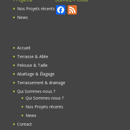
F
F
Nos Projets récents
ac
e
News
e
e
b
d
o
Accueil
o
Terrasse & Allée
k
Pelouse & Taille
Abattage & Élagage
Terrassement & drainage
Qui Sommes-nous ?
Qui Sommes-nous ?
Nos Projets récents
News
Contact