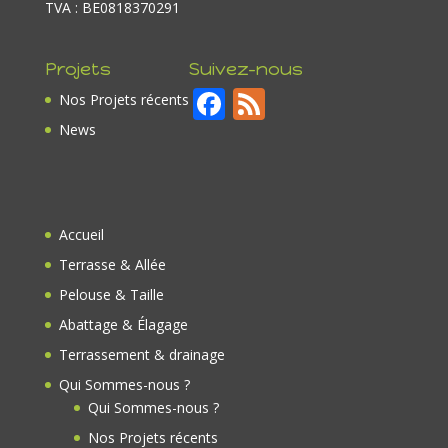
TVA : BE0818370291
Projets
Suivez-nous
F
F
Nos Projets récents
ac
e
News
e
e
b
d
o
Accueil
o
Terrasse & Allée
k
Pelouse & Taille
Abattage & Élagage
Terrassement & drainage
Qui Sommes-nous ?
Qui Sommes-nous ?
Nos Projets récents