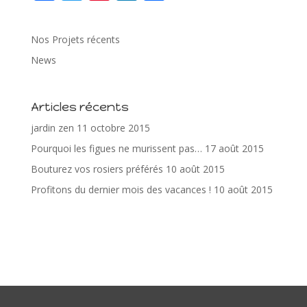
ac
w
nt
n
ar
e
itt
er
k
ta
Nos Projets récents
b
er
e
e
g
News
o
st
dI
er
o
n
Articles récents
k
jardin zen
11 octobre 2015
Pourquoi les figues ne murissent pas…
17 août 2015
Bouturez vos rosiers préférés
10 août 2015
Profitons du dernier mois des vacances !
10 août 2015