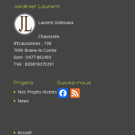
Jardinier Laurent
Laurent Golinvaux
Chausssée
d’Ecaussinnes , 108
7090 Braine-le-Comte
Gsm : 0477 862493
TVA : BE0818370291
Projets
Suivez-nous
F
F
Nos Projets récents
ac
e
News
e
e
b
d
o
Accueil