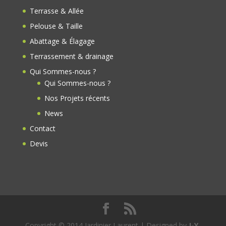
o
Terrasse & Allée
k
Pelouse & Taille
Abattage & Élagage
Terrassement & drainage
Qui Sommes-nous ?
Qui Sommes-nous ?
Nos Projets récents
News
Contact
Devis
Copyright © 2014 Jardinier Laurent | Designed by
J-Y.