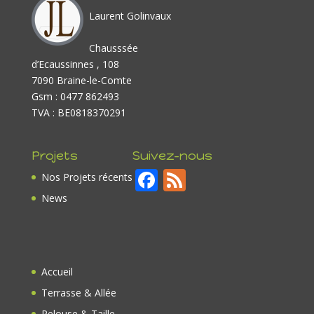
Laurent Golinvaux
Chausssée
d’Ecaussinnes , 108
7090 Braine-le-Comte
Gsm : 0477 862493
TVA : BE0818370291
Projets
Suivez-nous
F
F
Nos Projets récents
ac
e
News
e
e
b
d
o
Accueil
o
Terrasse & Allée
Pelouse & Taille