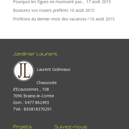
Pourquoi les figues ne murissent pas…
17 août 2015
Bouturez vos rosiers préférés
10 août 2015
Profitons du dernier mois des vacances !
10 août 2015
Jardinier Laurent
Laurent Golinvaux
Chausssée
d’Ecaussinnes , 108
7090 Braine-le-Comte
Gsm : 0477 862493
TVA : BE0818370291
Projets
Suivez-nous