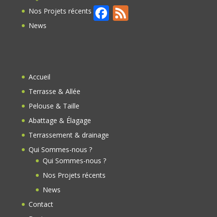
F
F
Nos Projets récents
ac
e
News
e
e
b
d
o
Accueil
o
Terrasse & Allée
k
Pelouse & Taille
Abattage & Élagage
Terrassement & drainage
Qui Sommes-nous ?
Qui Sommes-nous ?
Nos Projets récents
News
Contact