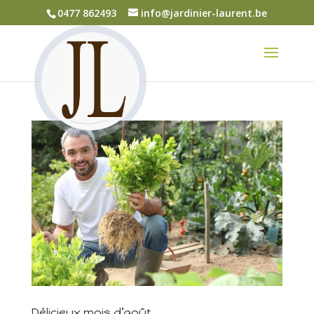
0477 862493
info@jardinier-laurent.be
Délicieux mois d’août