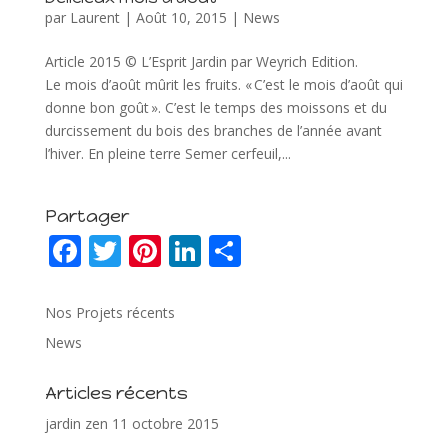
par
Laurent
|
Août 10, 2015
|
News
Article 2015 © L’Esprit Jardin par Weyrich Edition.
Le mois d’août mûrit les fruits. « C’est le mois d’août qui
donne bon goût ». C’est le temps des moissons et du
durcissement du bois des branches de l’année avant
l’hiver. En pleine terre Semer cerfeuil,...
Partager
F
T
Pi
Li
P
ac
w
nt
n
ar
e
itt
er
k
ta
Nos Projets récents
b
er
e
e
g
News
o
st
dI
er
Articles récents
o
n
jardin zen
11 octobre 2015
k