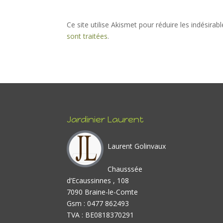
Ce site utilise Akismet pour réduire les indésirab
sont traitées
.
Jardinier Laurent
Laurent Golinvaux
Chausssée
d’Ecaussinnes , 108
7090 Braine-le-Comte
Gsm : 0477 862493
TVA : BE0818370291