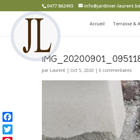
0477 862493
info@jardinier-laurent.b
Accueil
Terrasse & A
IMG_20200901_09511
par
Laurent
|
Oct 5, 2020
|
0 commentaires
Facebook
Twitter