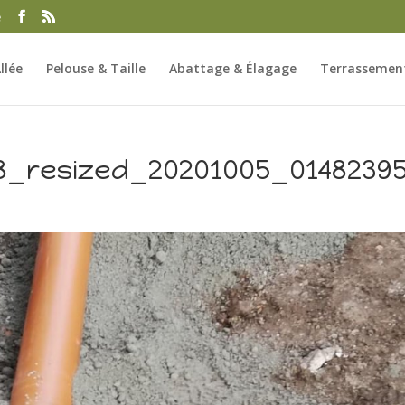
e
llée
Pelouse & Taille
Abattage & Élagage
Terrassement
8_resized_20201005_0148239