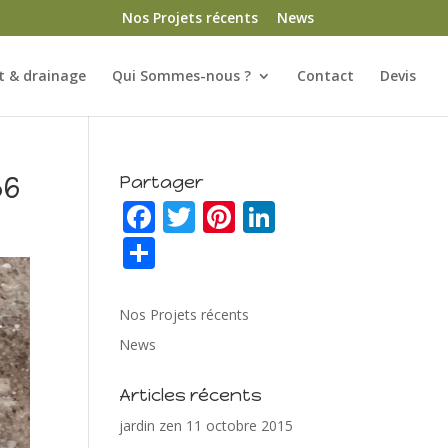
Nos Projets récents
News
 & drainage
Qui Sommes-nous ?
Contact
Devis
56
Partager
F
T
Pi
Li
ac
w
nt
n
P
e
itt
er
k
ar
b
er
e
e
ta
Nos Projets récents
o
st
dI
g
News
o
n
er
Articles récents
k
jardin zen
11 octobre 2015