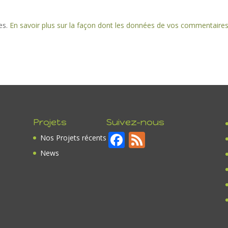
les.
En savoir plus sur la façon dont les données de vos commentaire
Projets
Suivez-nous
F
F
Nos Projets récents
ac
e
News
e
e
b
d
o
o