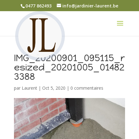
0477 862493
info@jardinier-laurent.be
IMG_20200901_095115_r
esized_20201005_01482
3388
par
Laurent
|
Oct 5, 2020
|
0 commentaires