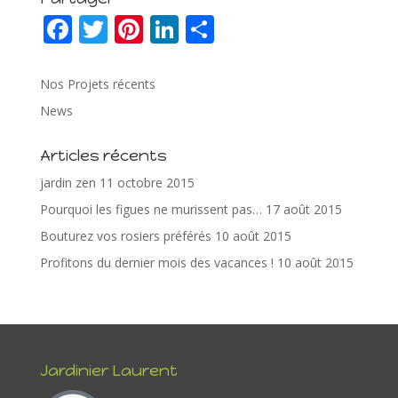
F
T
Pi
Li
P
ac
w
nt
n
ar
e
itt
er
k
ta
Nos Projets récents
b
er
e
e
g
News
o
st
dI
er
Articles récents
o
n
jardin zen
11 octobre 2015
k
Pourquoi les figues ne murissent pas…
17 août 2015
Bouturez vos rosiers préférés
10 août 2015
Profitons du dernier mois des vacances !
10 août 2015
Jardinier Laurent