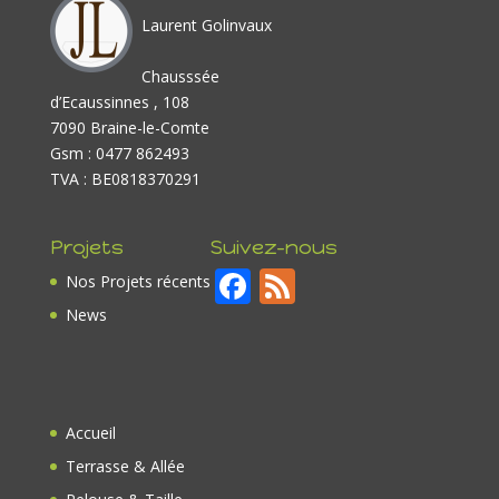
Laurent Golinvaux
Chausssée
d’Ecaussinnes , 108
7090 Braine-le-Comte
Gsm : 0477 862493
TVA : BE0818370291
Projets
Suivez-nous
F
F
Nos Projets récents
ac
e
News
e
e
b
d
o
Accueil
o
Terrasse & Allée