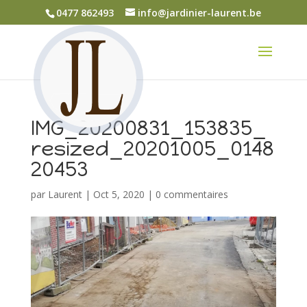
0477 862493
info@jardinier-laurent.be
IMG_20200831_153835_
resized_20201005_0148
20453
par
Laurent
|
Oct 5, 2020
|
0 commentaires