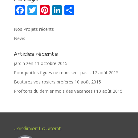
F
T
Pi
Li
P
ac
w
nt
n
ar
e
itt
er
k
ta
Nos Projets récents
b
er
e
e
g
News
o
st
dI
er
Articles récents
o
n
jardin zen
11 octobre 2015
k
Pourquoi les figues ne murissent pas…
17 août 2015
Bouturez vos rosiers préférés
10 août 2015
Profitons du dernier mois des vacances !
10 août 2015
Jardinier Laurent