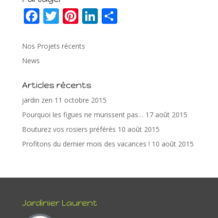
F
T
Pi
Li
P
ac
w
nt
n
ar
e
itt
er
k
ta
Nos Projets récents
b
er
e
e
g
News
o
st
dI
er
Articles récents
o
n
jardin zen
11 octobre 2015
k
Pourquoi les figues ne murissent pas…
17 août 2015
Bouturez vos rosiers préférés
10 août 2015
Profitons du dernier mois des vacances !
10 août 2015
Jardinier Laurent