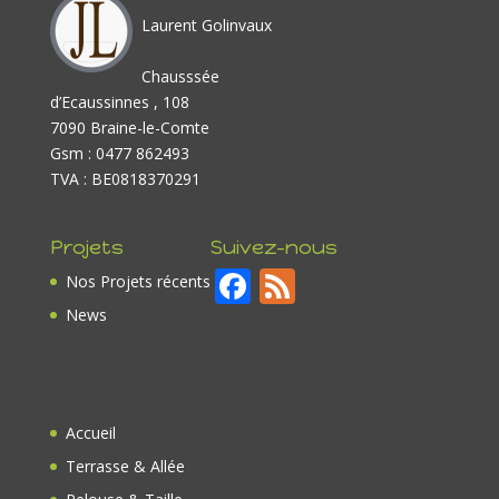
Laurent Golinvaux
Chausssée
d’Ecaussinnes , 108
7090 Braine-le-Comte
Gsm : 0477 862493
TVA : BE0818370291
Projets
Suivez-nous
F
F
Nos Projets récents
ac
e
News
e
e
b
d
o
Accueil
o
Terrasse & Allée