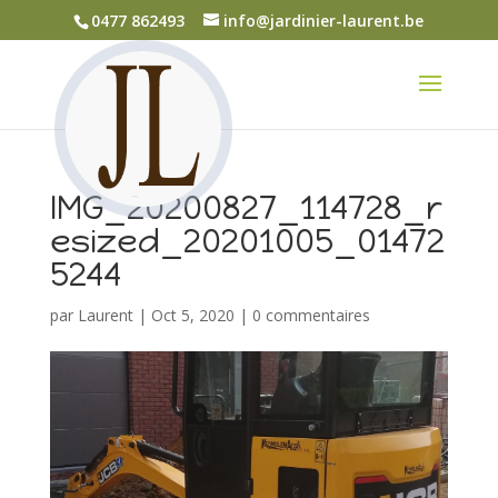
0477 862493
info@jardinier-laurent.be
IMG_20200827_114728_r
esized_20201005_01472
5244
par
Laurent
|
Oct 5, 2020
|
0 commentaires