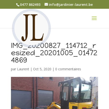
0477 862493
info@jardinier-laurent.be
IMG_20200827_114712_r
esized_20201005_01472
4869
par
Laurent
|
Oct 5, 2020
|
0 commentaires