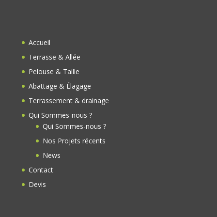
e
e
b
d
o
Accueil
o
Terrasse & Allée
k
Pelouse & Taille
Abattage & Élagage
Terrassement & drainage
Qui Sommes-nous ?
Qui Sommes-nous ?
Nos Projets récents
News
Contact
Devis