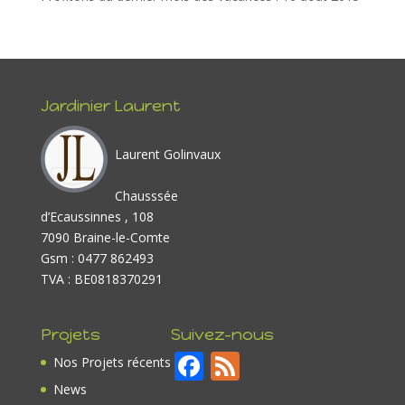
Jardinier Laurent
Laurent Golinvaux
Chausssée
d’Ecaussinnes , 108
7090 Braine-le-Comte
Gsm : 0477 862493
TVA : BE0818370291
Projets
Suivez-nous
F
F
Nos Projets récents
ac
e
News