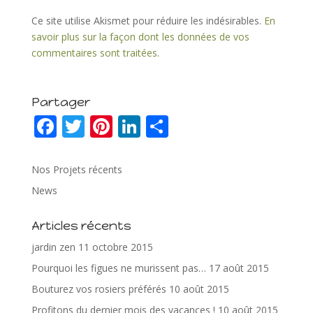
Ce site utilise Akismet pour réduire les indésirables.
En
savoir plus sur la façon dont les données de vos
commentaires sont traitées
.
Partager
F
T
Pi
Li
P
ac
w
nt
n
ar
e
itt
er
k
ta
Nos Projets récents
b
er
e
e
g
News
o
st
dI
er
Articles récents
o
n
jardin zen
11 octobre 2015
k
Pourquoi les figues ne murissent pas…
17 août 2015
Bouturez vos rosiers préférés
10 août 2015
Profitons du dernier mois des vacances !
10 août 2015