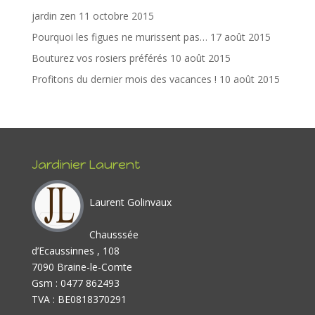
o
n
jardin zen
11 octobre 2015
k
Pourquoi les figues ne murissent pas…
17 août 2015
Bouturez vos rosiers préférés
10 août 2015
Profitons du dernier mois des vacances !
10 août 2015
Jardinier Laurent
Laurent Golinvaux
Chausssée
d’Ecaussinnes , 108
7090 Braine-le-Comte
Gsm : 0477 862493
TVA : BE0818370291