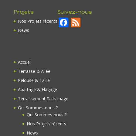
Projets
Suivez-nous
F
F
Nos Projets récents
ac
e
News
e
e
b
d
o
Accueil
o
Terrasse & Allée
k
Pelouse & Taille
Abattage & Élagage
Terrassement & drainage
Qui Sommes-nous ?
Qui Sommes-nous ?
Nos Projets récents
News