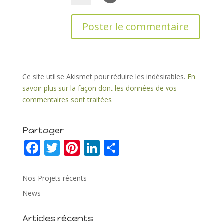
Ce site utilise Akismet pour réduire les indésirables.
En
savoir plus sur la façon dont les données de vos
commentaires sont traitées
.
Partager
F
T
Pi
Li
P
ac
w
nt
n
ar
e
itt
er
k
ta
Nos Projets récents
b
er
e
e
g
News
o
st
dI
er
Articles récents