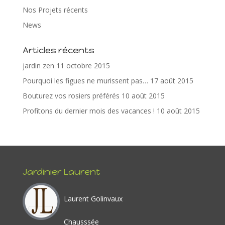
e
itt
er
k
ta
Nos Projets récents
b
er
e
e
g
News
o
st
dI
er
Articles récents
o
n
jardin zen
11 octobre 2015
k
Pourquoi les figues ne murissent pas…
17 août 2015
Bouturez vos rosiers préférés
10 août 2015
Profitons du dernier mois des vacances !
10 août 2015
Jardinier Laurent
Laurent Golinvaux
Chausssée