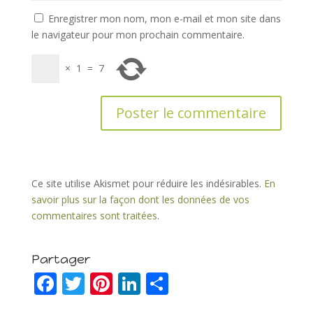
Enregistrer mon nom, mon e-mail et mon site dans
le navigateur pour mon prochain commentaire.
×
1
=
7
Ce site utilise Akismet pour réduire les indésirables.
En
savoir plus sur la façon dont les données de vos
commentaires sont traitées
.
Partager
F
T
Pi
Li
P
ac
w
nt
n
ar