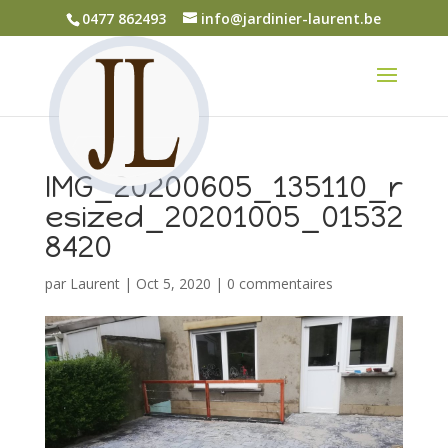
0477 862493
info@jardinier-laurent.be
IMG_20200605_135110_r
esized_20201005_01532
8420
par
Laurent
|
Oct 5, 2020
|
0 commentaires