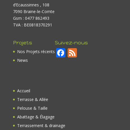
d’Ecaussinnes , 108
7090 Braine-le-Comte
Gsm : 0477 862493
TVA : BE0818370291
Projets
Suivez-nous
F
F
Nos Projets récents
ac
e
News
e
e
b
d
o
Accueil
o
Terrasse & Allée
k
Pelouse & Taille
Abattage & Élagage
Terrassement & drainage