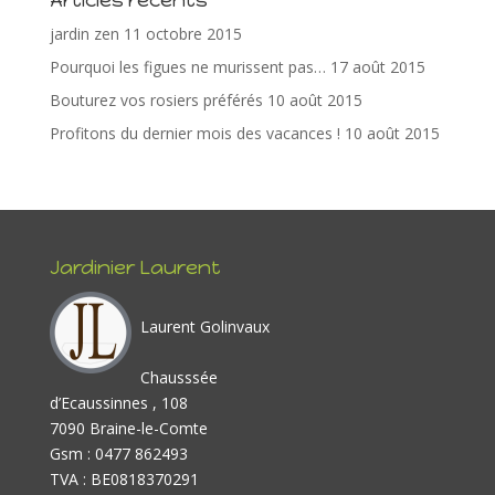
o
n
jardin zen
11 octobre 2015
k
Pourquoi les figues ne murissent pas…
17 août 2015
Bouturez vos rosiers préférés
10 août 2015
Profitons du dernier mois des vacances !
10 août 2015
Jardinier Laurent
Laurent Golinvaux
Chausssée
d’Ecaussinnes , 108
7090 Braine-le-Comte
Gsm : 0477 862493
TVA : BE0818370291