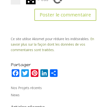
Ce site utilise Akismet pour réduire les indésirables.
En
savoir plus sur la façon dont les données de vos
commentaires sont traitées
.
Partager
F
T
Pi
Li
P
ac
w
nt
n
ar
e
itt
er
k
ta
Nos Projets récents
b
er
e
e
g
News
o
st
dI
er
Articles récents