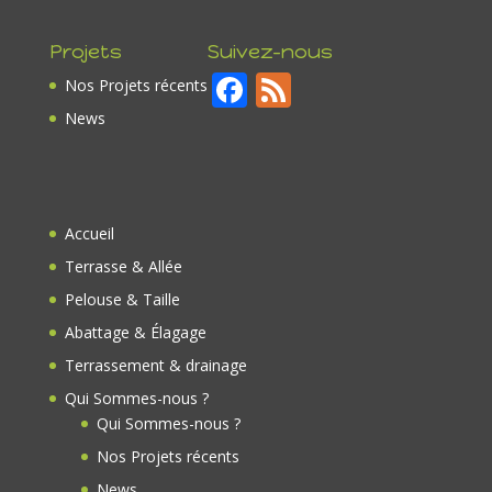
Projets
Suivez-nous
F
F
Nos Projets récents
ac
e
News
e
e
b
d
o
Accueil
o
Terrasse & Allée
k
Pelouse & Taille
Abattage & Élagage
Terrassement & drainage
Qui Sommes-nous ?
Qui Sommes-nous ?
Nos Projets récents
News