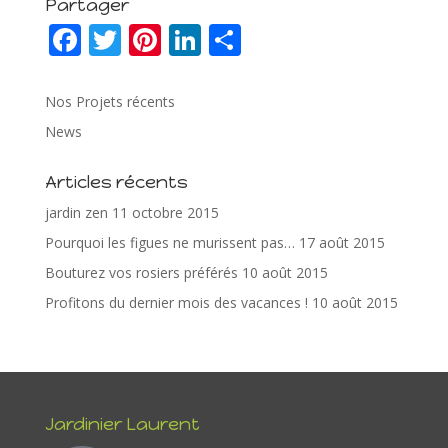
Partager
F
T
Pi
Li
P
ac
w
nt
n
ar
e
itt
er
k
ta
Nos Projets récents
b
er
e
e
g
News
o
st
dI
er
Articles récents
o
n
jardin zen
11 octobre 2015
k
Pourquoi les figues ne murissent pas…
17 août 2015
Bouturez vos rosiers préférés
10 août 2015
Profitons du dernier mois des vacances !
10 août 2015
Jardinier Laurent