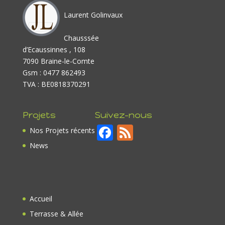
Laurent Golinvaux
Chausssée
d’Ecaussinnes , 108
7090 Braine-le-Comte
Gsm : 0477 862493
TVA : BE0818370291
Projets
Suivez-nous
F
F
Nos Projets récents
ac
e
News
e
e
b
d
o
Accueil
o
Terrasse & Allée