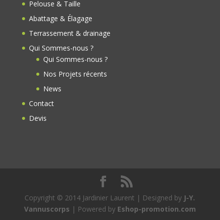
k
Pelouse & Taille
Abattage & Élagage
Terrassement & drainage
Qui Sommes-nous ?
Qui Sommes-nous ?
Nos Projets récents
News
Contact
Devis
Copyright © 2014 Jardinier Laurent | Designed by
J-Y.
Vannuscorps
| Powered by
Eshop-promotion.com