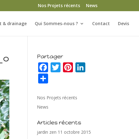
Nos Projets récents
News
 & drainage
Qui Sommes-nous ?
Contact
Devis
_o
Partager
F
T
Pi
Li
ac
w
nt
n
P
e
itt
er
k
ar
b
er
e
e
ta
Nos Projets récents
o
st
dI
g
News
o
n
er
Articles récents
k
jardin zen
11 octobre 2015