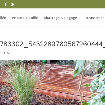
e
llée
Pelouse & Taille
Abattage & Élagage
Terrassement
2783302_5432289760567260444
taires