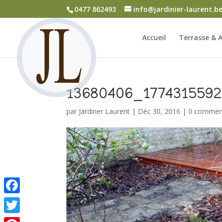
0477 862493
info@jardinier-laurent.b
Accueil
Terrasse & A
13680406_177431559
par
Jardiner Laurent
|
Déc 30, 2016
|
0 commen
Facebook
Twitter