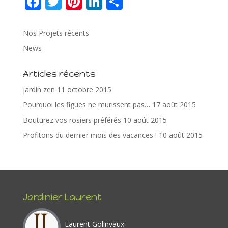
F
T
Pi
Li
P
ac
w
nt
n
ar
e
itt
er
k
ta
Nos Projets récents
b
er
e
e
g
News
o
st
dI
er
Articles récents
o
n
jardin zen
11 octobre 2015
k
Pourquoi les figues ne murissent pas…
17 août 2015
Bouturez vos rosiers préférés
10 août 2015
Profitons du dernier mois des vacances !
10 août 2015
Jardinier Laurent
Laurent Golinvaux