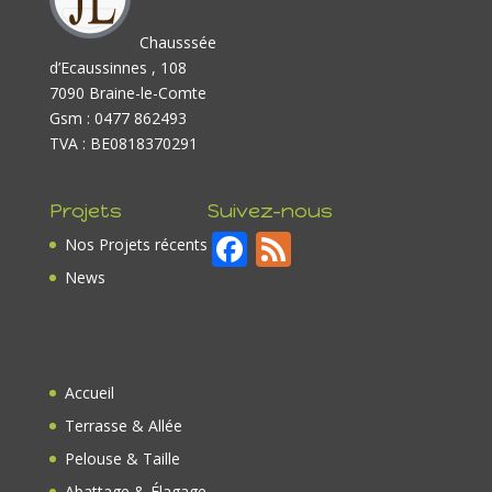
Chausssée
d’Ecaussinnes , 108
7090 Braine-le-Comte
Gsm : 0477 862493
TVA : BE0818370291
Projets
Suivez-nous
F
F
Nos Projets récents
ac
e
News
e
e
b
d
o
Accueil
o
Terrasse & Allée
k
Pelouse & Taille
Abattage & Élagage