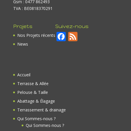
Gsm : 0477 862493
TVA : BE0818370291
Projets
Suivez-nous
F
F
Nos Projets récents
ac
e
News
e
e
b
d
o
Accueil
o
Terrasse & Allée
k
Pelouse & Taille
Abattage & Élagage
Terrassement & drainage
Qui Sommes-nous ?
Qui Sommes-nous ?