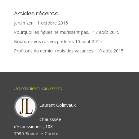
o
st
dI
er
Articles récents
o
n
jardin zen
11 octobre 2015
k
Pourquoi les figues ne murissent pas…
17 août 2015
Bouturez vos rosiers préférés
10 août 2015
Profitons du dernier mois des vacances !
10 août 2015
Jardinier Laurent
Laurent Golinvaux
Chausssée
d’Ecaussinnes , 108
7090 Braine-le-Comte