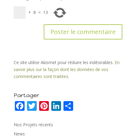
+
8
=
13
Ce site utilise Akismet pour réduire les indésirables.
En
savoir plus sur la façon dont les données de vos
commentaires sont traitées
.
Partager
F
T
Pi
Li
P
ac
w
nt
n
ar
e
itt
er
k
ta
Nos Projets récents
b
er
e
e
g
News