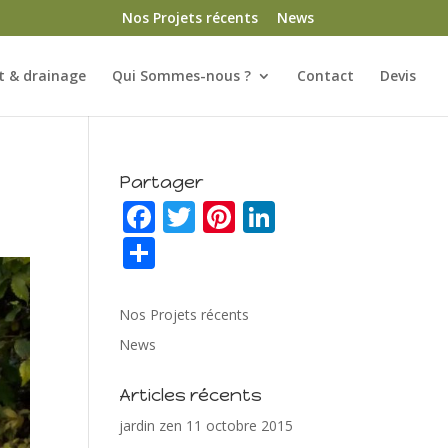
Nos Projets récents
News
 & drainage
Qui Sommes-nous ?
Contact
Devis
Partager
F
T
Pi
Li
ac
w
nt
n
P
e
itt
er
k
ar
b
er
e
e
ta
Nos Projets récents
o
st
dI
g
News
o
n
er
Articles récents
k
jardin zen
11 octobre 2015