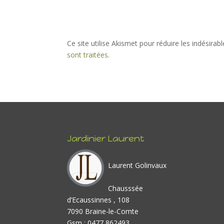
Ce site utilise Akismet pour réduire les indésirab
sont traitées
.
Jardinier Laurent
Laurent Golinvaux
Chausssée
d’Ecaussinnes , 108
7090 Braine-le-Comte
Gsm : 0477 862493