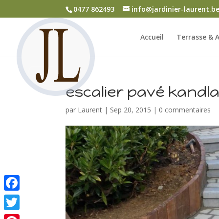
0477 862493
info@jardinier-laurent.b
Accueil
Terrasse & A
escalier pavé kandl
par
Laurent
|
Sep 20, 2015
|
0 commentaires
Facebook
Twitter