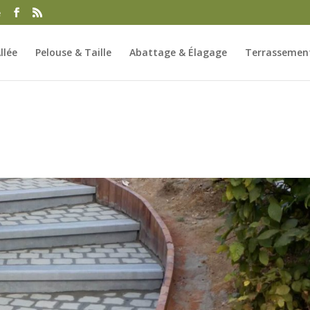
e
llée
Pelouse & Taille
Abattage & Élagage
Terrassement
a