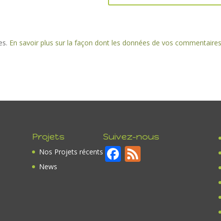
les.
En savoir plus sur la façon dont les données de vos commentaire
Projets
Suivez-nous
F
F
Nos Projets récents
ac
e
News
e
e
b
d
o