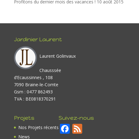
Profitons du dernier mois des vacances !
10 août 2015
Jardinier Laurent
Laurent Golinvaux
Chausssée
d’Ecaussinnes , 108
7090 Braine-le-Comte
Gsm : 0477 862493
TVA : BE0818370291
Projets
Suivez-nous
F
F
Nos Projets récents
ac
e
News