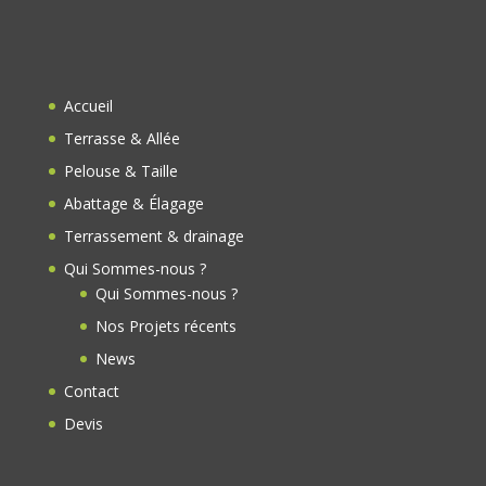
e
e
b
d
o
Accueil
o
Terrasse & Allée
k
Pelouse & Taille
Abattage & Élagage
Terrassement & drainage
Qui Sommes-nous ?
Qui Sommes-nous ?
Nos Projets récents
News
Contact
Devis