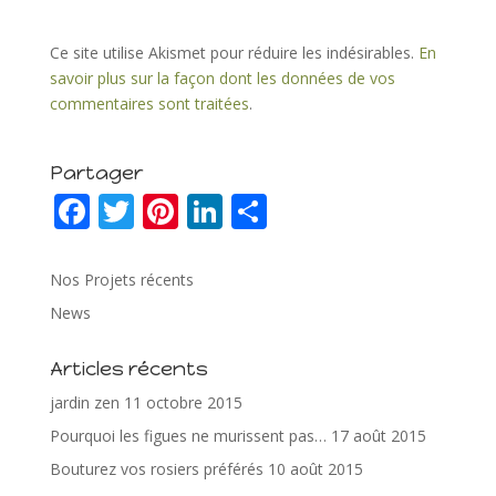
Ce site utilise Akismet pour réduire les indésirables.
En
savoir plus sur la façon dont les données de vos
commentaires sont traitées
.
Partager
F
T
Pi
Li
P
ac
w
nt
n
ar
e
itt
er
k
ta
Nos Projets récents
b
er
e
e
g
News
o
st
dI
er
Articles récents
o
n
jardin zen
11 octobre 2015
k
Pourquoi les figues ne murissent pas…
17 août 2015
Bouturez vos rosiers préférés
10 août 2015