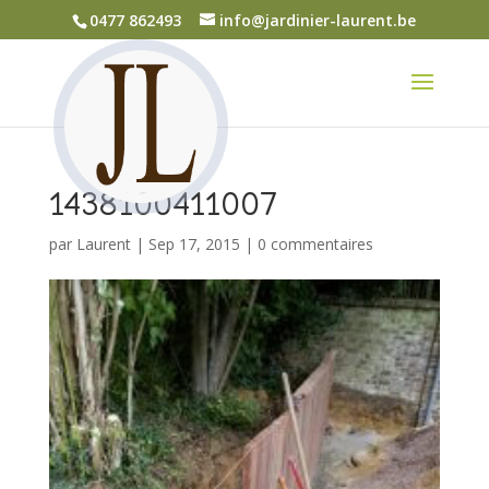
0477 862493
info@jardinier-laurent.be
1438100411007
par
Laurent
|
Sep 17, 2015
|
0 commentaires