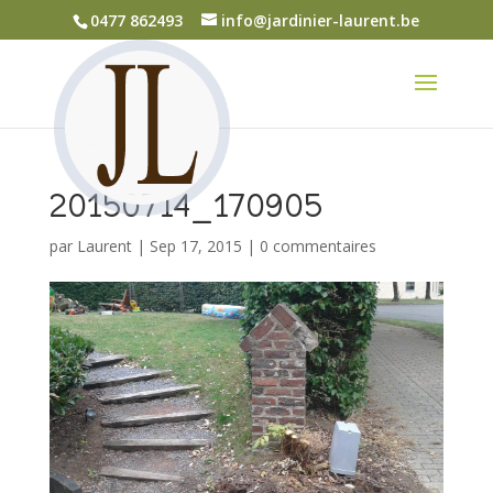
0477 862493
info@jardinier-laurent.be
20150714_170905
par
Laurent
|
Sep 17, 2015
|
0 commentaires