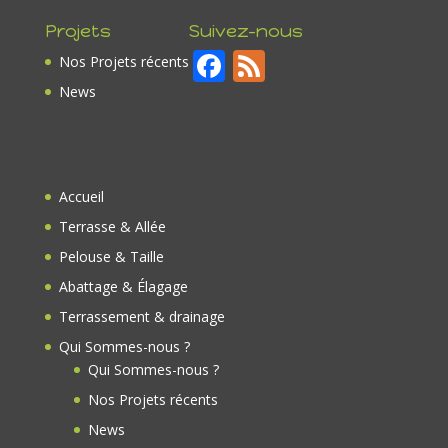
Projets
Suivez-nous
F
F
Nos Projets récents
ac
e
News
e
e
b
d
o
Accueil
o
Terrasse & Allée
k
Pelouse & Taille
Abattage & Élagage
Terrassement & drainage
Qui Sommes-nous ?
Qui Sommes-nous ?
Nos Projets récents
News