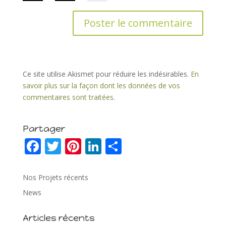
Ce site utilise Akismet pour réduire les indésirables.
En
savoir plus sur la façon dont les données de vos
commentaires sont traitées
.
Partager
F
T
Pi
Li
P
ac
w
nt
n
ar
e
itt
er
k
ta
Nos Projets récents
b
er
e
e
g
News
o
st
dI
er
Articles récents