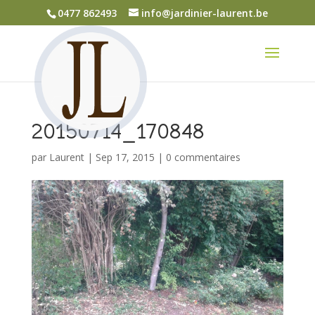
0477 862493
info@jardinier-laurent.be
20150714_170848
par
Laurent
|
Sep 17, 2015
|
0 commentaires