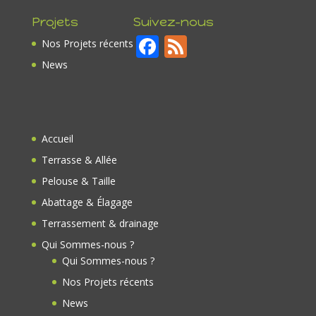
Projets
Suivez-nous
F
F
Nos Projets récents
ac
e
News
e
e
b
d
o
Accueil
o
Terrasse & Allée
k
Pelouse & Taille
Abattage & Élagage
Terrassement & drainage
Qui Sommes-nous ?
Qui Sommes-nous ?
Nos Projets récents
News