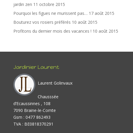
o
n
jardin zen
11 octobre 2015
k
Pourquoi les figues ne murissent pas…
17 août 2015
Bouturez vos rosiers préférés
10 août 2015
Profitons du dernier mois des vacances !
10 août 2015
Jardinier Laurent
Laurent Golinvaux
Chausssée
d’Ecaussinnes , 108
7090 Braine-le-Comte
Gsm : 0477 862493
TVA : BE0818370291