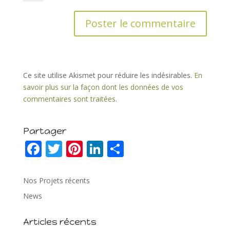
Ce site utilise Akismet pour réduire les indésirables.
En
savoir plus sur la façon dont les données de vos
commentaires sont traitées
.
Partager
F
T
Pi
Li
P
ac
w
nt
n
ar
e
itt
er
k
ta
Nos Projets récents
b
er
e
e
g
News
o
st
dI
er
Articles récents