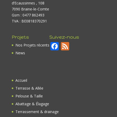
d’Ecaussinnes , 108
7090 Braine-le-Comte
Gsm : 0477 862493
TVA : BE0818370291
Projets
Suivez-nous
F
F
Nos Projets récents
ac
e
News
e
e
b
d
o
Accueil
o
Terrasse & Allée
k
Pelouse & Taille
Abattage & Élagage
Terrassement & drainage