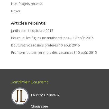
e
itt
er
k
ta
Nos Projets récents
b
er
e
e
g
News
o
st
dI
er
Articles récents
o
n
jardin zen
11 octobre 2015
k
Pourquoi les figues ne murissent pas…
17 août 2015
Bouturez vos rosiers préférés
10 août 2015
Profitons du dernier mois des vacances !
10 août 2015
Jardinier Laurent
Laurent Golinvaux
Chausssée