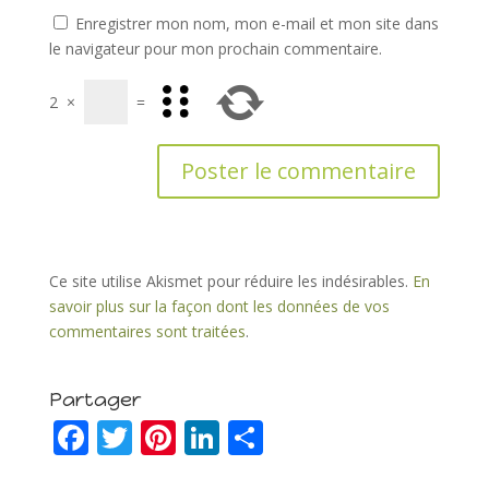
Enregistrer mon nom, mon e-mail et mon site dans
le navigateur pour mon prochain commentaire.
2
×
=
Ce site utilise Akismet pour réduire les indésirables.
En
savoir plus sur la façon dont les données de vos
commentaires sont traitées
.
Partager
F
T
Pi
Li
P
ac
w
nt
n
ar