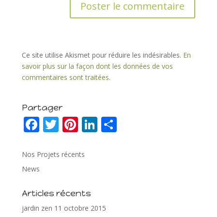
Ce site utilise Akismet pour réduire les indésirables.
En
savoir plus sur la façon dont les données de vos
commentaires sont traitées
.
Partager
F
T
Pi
Li
P
ac
w
nt
n
ar
e
itt
er
k
ta
Nos Projets récents
b
er
e
e
g
News
o
st
dI
er
Articles récents
o
n
jardin zen
11 octobre 2015