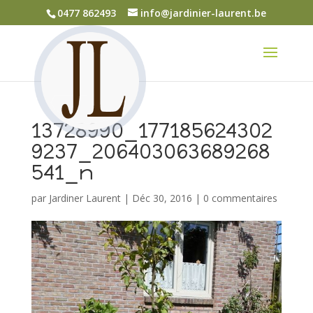
0477 862493
info@jardinier-laurent.be
13728990_177185624302
9237_206403063689268
541_n
par
Jardiner Laurent
|
Déc 30, 2016
|
0 commentaires