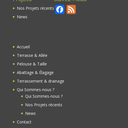
F
F
Nos Projets récents
ac
e
News
e
e
b
d
o
Accueil
o
Terrasse & Allée
k
Pelouse & Taille
Abattage & Élagage
Terrassement & drainage
Qui Sommes-nous ?
Qui Sommes-nous ?
Nos Projets récents
News
Contact