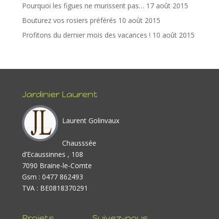
k
Pourquoi les figues ne murissent pas…
17 août 2015
Bouturez vos rosiers préférés
10 août 2015
Profitons du dernier mois des vacances !
10 août 2015
Jardinier Laurent
Laurent Golinvaux
Chausssée
d’Ecaussinnes , 108
7090 Braine-le-Comte
Gsm : 0477 862493
TVA : BE0818370291
Projets
Suivez-nous