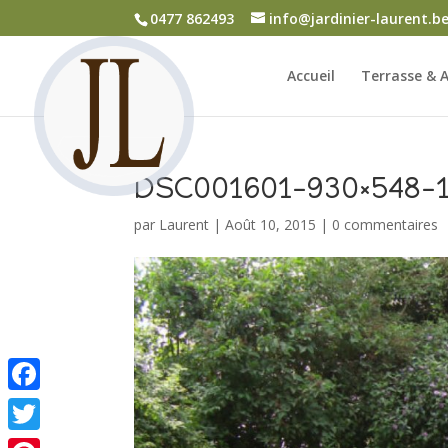
0477 862493
info@jardinier-laurent.b
Accueil
Terrasse & A
DSC001601-930×548-1
par
Laurent
|
Août 10, 2015
|
0 commentaires
Facebook
Twitter