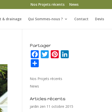
Nos Projets récents
News
 & drainage
Qui Sommes-nous ?
Contact
Devis
Partager
F
T
Pi
Li
ac
w
nt
n
P
e
itt
er
k
ar
b
er
e
e
ta
Nos Projets récents
o
st
dI
g
News
o
n
er
Articles récents
k
jardin zen
11 octobre 2015