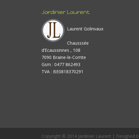
Jardinier Laurent
Laurent Golinvaux
Chausssée
d’Ecaussinnes , 108
7090 Braine-le-Comte
Gsm : 0477 862493
TVA : BE0818370291
Copyright © 2014 Jardinier Laurent | Designed 