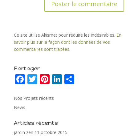
Ce site utilise Akismet pour réduire les indésirables.
En
savoir plus sur la façon dont les données de vos
commentaires sont traitées
.
Partager
F
T
Pi
Li
P
ac
w
nt
n
ar
e
itt
er
k
ta
Nos Projets récents
b
er
e
e
g
News
o
st
dI
er
Articles récents
o
n
jardin zen
11 octobre 2015