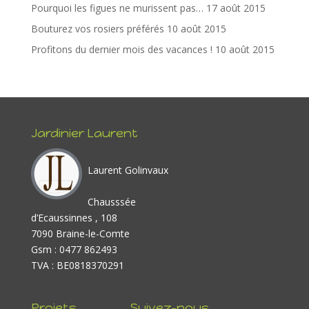
k
Pourquoi les figues ne murissent pas…
17 août 2015
Bouturez vos rosiers préférés
10 août 2015
Profitons du dernier mois des vacances !
10 août 2015
Jardinier Laurent
Laurent Golinvaux
Chausssée
d’Ecaussinnes , 108
7090 Braine-le-Comte
Gsm : 0477 862493
TVA : BE0818370291
Projets
Suivez-nous