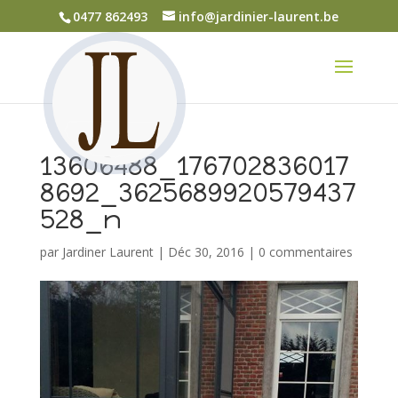
0477 862493
info@jardinier-laurent.be
13606488_176702836017
8692_3625689920579437
528_n
par
Jardiner Laurent
|
Déc 30, 2016
|
0 commentaires