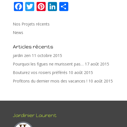
F
T
Pi
Li
P
ac
w
nt
n
ar
e
itt
er
k
ta
Nos Projets récents
b
er
e
e
g
News
o
st
dI
er
Articles récents
o
n
jardin zen
11 octobre 2015
k
Pourquoi les figues ne murissent pas…
17 août 2015
Bouturez vos rosiers préférés
10 août 2015
Profitons du dernier mois des vacances !
10 août 2015
Jardinier Laurent