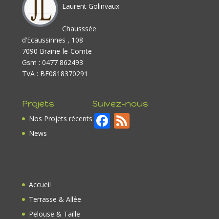
Laurent Golinvaux
Chausssée
d’Ecaussinnes , 108
7090 Braine-le-Comte
Gsm : 0477 862493
TVA : BE0818370291
Projets
Suivez-nous
F
F
Nos Projets récents
ac
e
News
e
e
b
d
o
Accueil
o
Terrasse & Allée
k
Pelouse & Taille