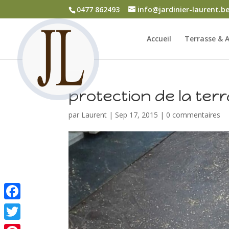
0477 862493
info@jardinier-laurent.b
Accueil
Terrasse & A
protection de la ter
par
Laurent
|
Sep 17, 2015
|
0 commentaires
Facebook
Twitter