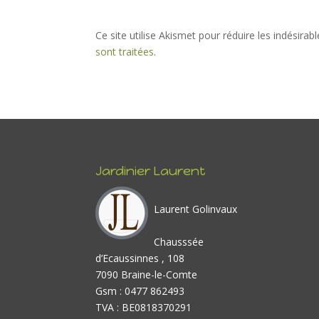
Ce site utilise Akismet pour réduire les indésirab
sont traitées
.
Jardinier Laurent
Laurent Golinvaux
Chausssée
d’Ecaussinnes , 108
7090 Braine-le-Comte
Gsm : 0477 862493
TVA : BE0818370291