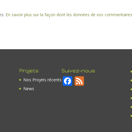
les.
En savoir plus sur la façon dont les données de vos commentaire
Projets
Suivez-nous
F
F
Nos Projets récents
ac
e
News
e
e
b
d
o
o