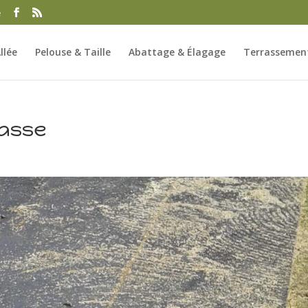
e
llée
Pelouse & Taille
Abattage & Élagage
Terrassement
rasse