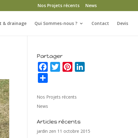
Nos Projets récents
News
 & drainage
Qui Sommes-nous ?
Contact
Devis
Partager
F
T
Pi
Li
ac
w
nt
n
P
e
itt
er
k
ar
b
er
e
e
ta
Nos Projets récents
o
st
dI
g
News
o
n
er
Articles récents
k
jardin zen
11 octobre 2015