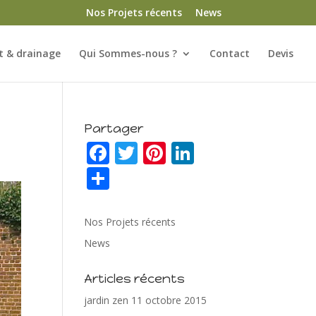
Nos Projets récents
News
 & drainage
Qui Sommes-nous ?
Contact
Devis
Partager
F
T
Pi
Li
ac
w
nt
n
P
e
itt
er
k
ar
b
er
e
e
ta
Nos Projets récents
o
st
dI
g
News
o
n
er
Articles récents
k
jardin zen
11 octobre 2015