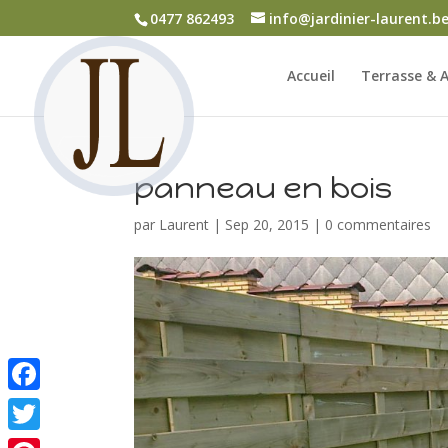
0477 862493
info@jardinier-laurent.b
Accueil
Terrasse & A
panneau en bois
par
Laurent
|
Sep 20, 2015
|
0 commentaires
Facebook
Twitter