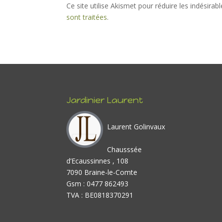
Ce site utilise Akismet pour réduire les indésirab
sont traitées
.
Jardinier Laurent
Laurent Golinvaux
Chausssée
d’Ecaussinnes , 108
7090 Braine-le-Comte
Gsm : 0477 862493
TVA : BE0818370291