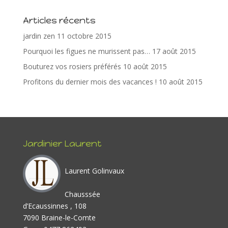
o
st
dI
er
Articles récents
o
n
jardin zen
11 octobre 2015
k
Pourquoi les figues ne murissent pas…
17 août 2015
Bouturez vos rosiers préférés
10 août 2015
Profitons du dernier mois des vacances !
10 août 2015
Jardinier Laurent
Laurent Golinvaux
Chausssée
d’Ecaussinnes , 108
7090 Braine-le-Comte