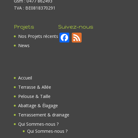
Gsm : 0477 862493
TVA : BE0818370291
Projets
Suivez-nous
F
F
Nos Projets récents
ac
e
News
e
e
b
d
o
Accueil
o
Terrasse & Allée
k
Pelouse & Taille
Abattage & Élagage
Terrassement & drainage
Qui Sommes-nous ?
Qui Sommes-nous ?