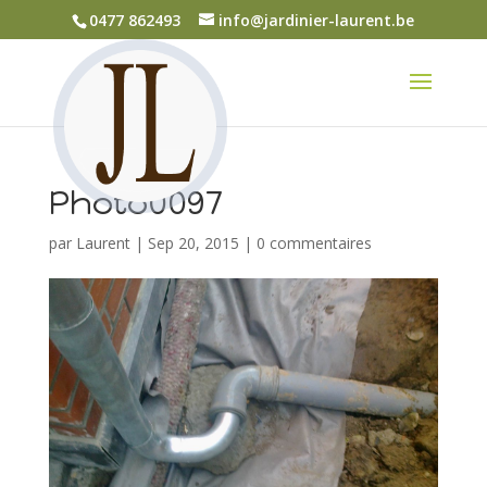
0477 862493
info@jardinier-laurent.be
Photo0097
par
Laurent
|
Sep 20, 2015
|
0 commentaires