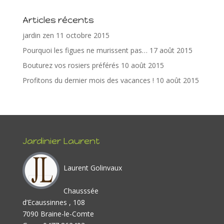
o
st
dI
er
Articles récents
o
n
jardin zen
11 octobre 2015
k
Pourquoi les figues ne murissent pas…
17 août 2015
Bouturez vos rosiers préférés
10 août 2015
Profitons du dernier mois des vacances !
10 août 2015
Jardinier Laurent
Laurent Golinvaux
Chausssée
d’Ecaussinnes , 108
7090 Braine-le-Comte