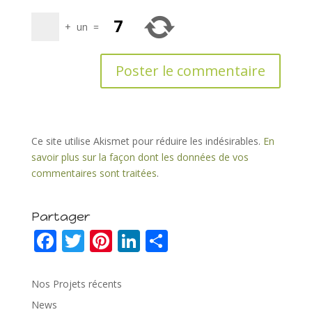
+
un
=
Ce site utilise Akismet pour réduire les indésirables.
En
savoir plus sur la façon dont les données de vos
commentaires sont traitées
.
Partager
F
T
Pi
Li
P
ac
w
nt
n
ar
e
itt
er
k
ta
Nos Projets récents
b
er
e
e
g
News