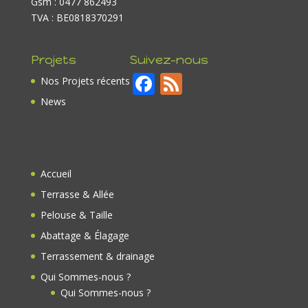
Gsm : 0477 862493
TVA : BE0818370291
Projets
Suivez-nous
F
F
Nos Projets récents
ac
e
News
e
e
b
d
o
Accueil
o
Terrasse & Allée
k
Pelouse & Taille
Abattage & Élagage
Terrassement & drainage
Qui Sommes-nous ?
Qui Sommes-nous ?