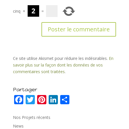
cinq
+
=
Ce site utilise Akismet pour réduire les indésirables.
En
savoir plus sur la façon dont les données de vos
commentaires sont traitées
.
Partager
F
T
Pi
Li
P
ac
w
nt
n
ar
e
itt
er
k
ta
Nos Projets récents
b
er
e
e
g
News