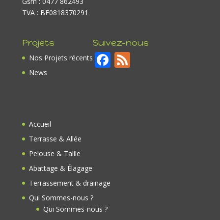
Gsm : 0477 862493
TVA : BE0818370291
Projets
Suivez-nous
F
F
Nos Projets récents
ac
e
News
e
e
b
d
o
Accueil
o
Terrasse & Allée
k
Pelouse & Taille
Abattage & Élagage
Terrassement & drainage
Qui Sommes-nous ?
Qui Sommes-nous ?