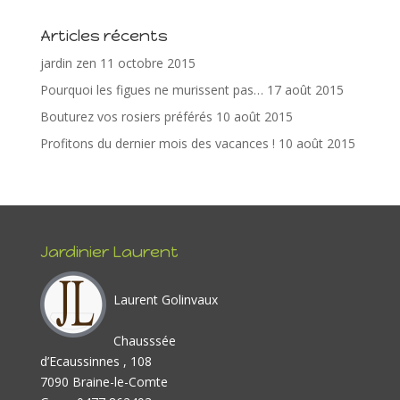
o
st
dI
er
Articles récents
o
n
jardin zen
11 octobre 2015
k
Pourquoi les figues ne murissent pas…
17 août 2015
Bouturez vos rosiers préférés
10 août 2015
Profitons du dernier mois des vacances !
10 août 2015
Jardinier Laurent
Laurent Golinvaux
Chausssée
d’Ecaussinnes , 108
7090 Braine-le-Comte