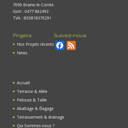
7090 Braine-le-Comte
Gsm : 0477 862493
TVA : BE0818370291
Projets
Suivez-nous
F
F
Nos Projets récents
ac
e
News
e
e
b
d
o
Accueil
o
Terrasse & Allée
k
Pelouse & Taille
Abattage & Élagage
Terrassement & drainage
Qui Sommes-nous ?