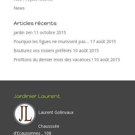
b
er
e
e
g
News
o
st
dI
er
Articles récents
o
n
jardin zen
11 octobre 2015
k
Pourquoi les figues ne murissent pas…
17 août 2015
Bouturez vos rosiers préférés
10 août 2015
Profitons du dernier mois des vacances !
10 août 2015
Jardinier Laurent
Laurent Golinvaux
Chausssée
d’Ecaussinnes , 108