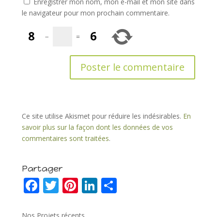
Enregistrer mon nom, mon e-mail et mon site dans
le navigateur pour mon prochain commentaire.
−
=
Ce site utilise Akismet pour réduire les indésirables.
En
savoir plus sur la façon dont les données de vos
commentaires sont traitées
.
Partager
F
T
Pi
Li
P
ac
w
nt
n
ar
e
itt
er
k
ta
Nos Projets récents