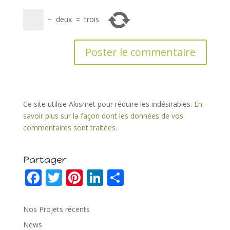
−
deux
=
trois
Ce site utilise Akismet pour réduire les indésirables.
En
savoir plus sur la façon dont les données de vos
commentaires sont traitées
.
Partager
F
T
Pi
Li
P
ac
w
nt
n
ar
e
itt
er
k
ta
Nos Projets récents
b
er
e
e
g
News