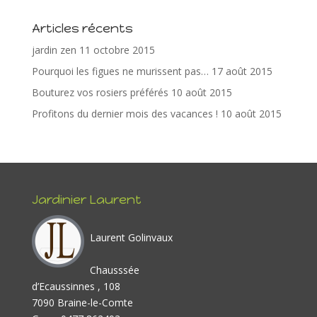
o
st
dI
er
Articles récents
o
n
jardin zen
11 octobre 2015
k
Pourquoi les figues ne murissent pas…
17 août 2015
Bouturez vos rosiers préférés
10 août 2015
Profitons du dernier mois des vacances !
10 août 2015
Jardinier Laurent
Laurent Golinvaux
Chausssée
d’Ecaussinnes , 108
7090 Braine-le-Comte