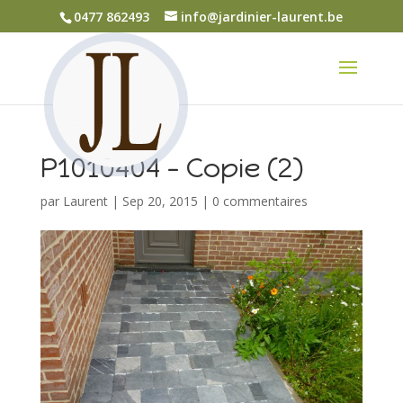
0477 862493
info@jardinier-laurent.be
P1010404 – Copie (2)
par
Laurent
|
Sep 20, 2015
|
0 commentaires