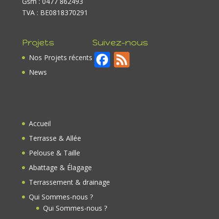
Gsm : 0477 862493
TVA : BE0818370291
Projets
Suivez-nous
F
F
Nos Projets récents
ac
e
News
e
e
b
d
o
Accueil
o
Terrasse & Allée
k
Pelouse & Taille
Abattage & Élagage
Terrassement & drainage
Qui Sommes-nous ?
Qui Sommes-nous ?