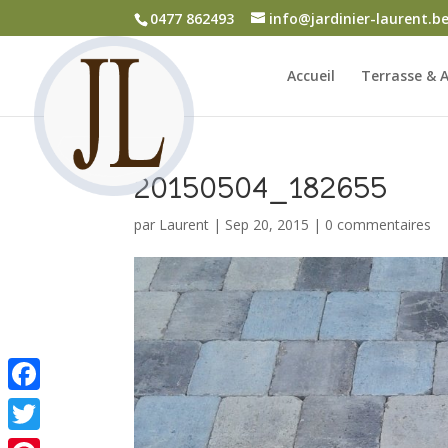
0477 862493
info@jardinier-laurent.b
Accueil
Terrasse & A
20150504_182655
par
Laurent
|
Sep 20, 2015
|
0 commentaires
Facebook
Twitter