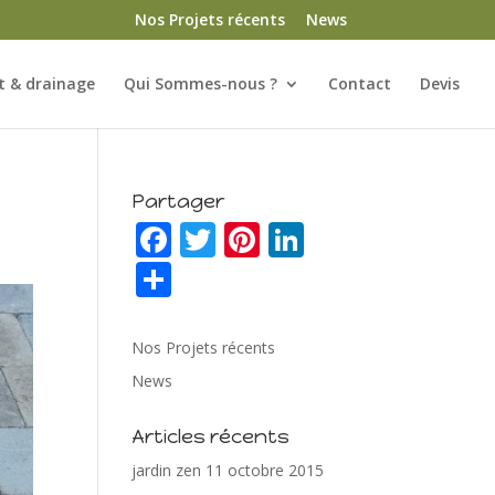
Nos Projets récents
News
 & drainage
Qui Sommes-nous ?
Contact
Devis
Partager
F
T
Pi
Li
ac
w
nt
n
P
e
itt
er
k
ar
b
er
e
e
ta
Nos Projets récents
o
st
dI
g
News
o
n
er
Articles récents
k
jardin zen
11 octobre 2015