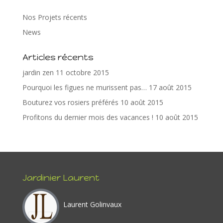
ac
w
nt
n
ar
e
itt
er
k
ta
Nos Projets récents
b
er
e
e
g
News
o
st
dI
er
Articles récents
o
n
jardin zen
11 octobre 2015
k
Pourquoi les figues ne murissent pas…
17 août 2015
Bouturez vos rosiers préférés
10 août 2015
Profitons du dernier mois des vacances !
10 août 2015
Jardinier Laurent
Laurent Golinvaux