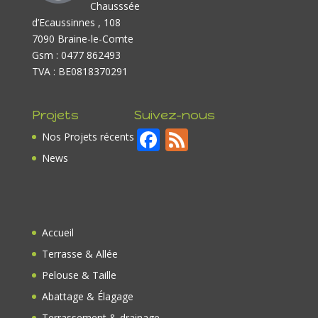
Chausssée
d’Ecaussinnes , 108
7090 Braine-le-Comte
Gsm : 0477 862493
TVA : BE0818370291
Projets
Suivez-nous
F
F
Nos Projets récents
ac
e
News
e
e
b
d
o
Accueil
o
Terrasse & Allée
k
Pelouse & Taille
Abattage & Élagage
Terrassement & drainage