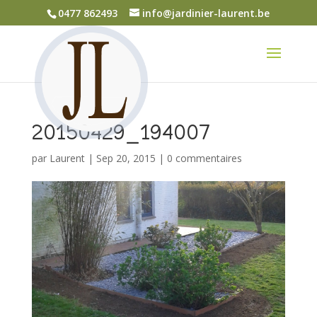
0477 862493
info@jardinier-laurent.be
20150429_194007
par
Laurent
|
Sep 20, 2015
|
0 commentaires