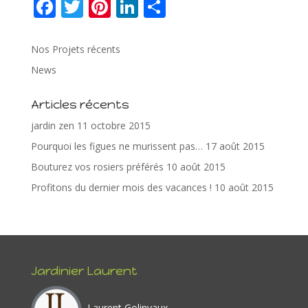
F
T
Pi
Li
P
ac
w
nt
n
ar
e
itt
er
k
ta
Nos Projets récents
b
er
e
e
g
News
o
st
dI
er
Articles récents
o
n
jardin zen
11 octobre 2015
k
Pourquoi les figues ne murissent pas…
17 août 2015
Bouturez vos rosiers préférés
10 août 2015
Profitons du dernier mois des vacances !
10 août 2015
Jardinier Laurent
Laurent Golinvaux