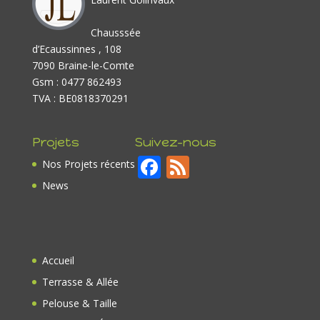
Chausssée
d’Ecaussinnes , 108
7090 Braine-le-Comte
Gsm : 0477 862493
TVA : BE0818370291
Projets
Suivez-nous
F
F
Nos Projets récents
ac
e
News
e
e
b
d
o
Accueil
o
Terrasse & Allée
k
Pelouse & Taille