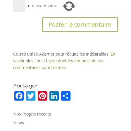
+
deux
=
onze
Ce site utilise Akismet pour réduire les indésirables.
En
savoir plus sur la façon dont les données de vos
commentaires sont traitées
.
Partager
F
T
Pi
Li
P
ac
w
nt
n
ar
e
itt
er
k
ta
Nos Projets récents
b
er
e
e
g
News