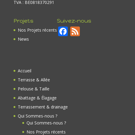
TVA : BE0818370291
Projets
Suivez-nous
F
F
Nos Projets récents
ac
e
News
e
e
b
d
o
Accueil
o
Terrasse & Allée
k
Pelouse & Taille
Abattage & Élagage
Terrassement & drainage
Qui Sommes-nous ?
Qui Sommes-nous ?
Nos Projets récents