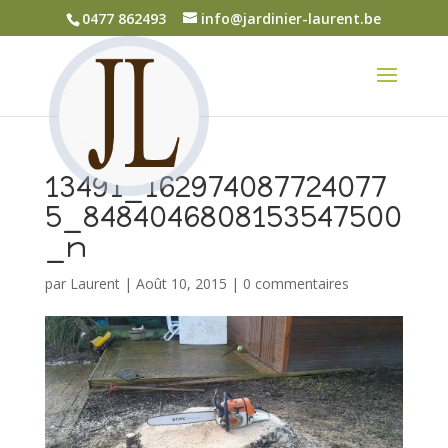
0477 862493
info@jardinier-laurent.be
13491_162974087724077
5_8484046808153547500
_n
par
Laurent
|
Août 10, 2015
|
0 commentaires