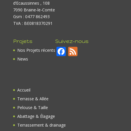
d’Ecaussinnes , 108
7090 Braine-le-Comte
Gsm : 0477 862493
TVA : BE0818370291
Projets
Suivez-nous
F
F
Nos Projets récents
ac
e
News
e
e
b
d
o
Accueil
o
Terrasse & Allée
k
Pelouse & Taille
Abattage & Élagage
Terrassement & drainage