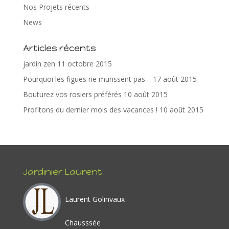
e
itt
er
k
ta
Nos Projets récents
b
er
e
e
g
News
o
st
dI
er
Articles récents
o
n
jardin zen
11 octobre 2015
k
Pourquoi les figues ne murissent pas…
17 août 2015
Bouturez vos rosiers préférés
10 août 2015
Profitons du dernier mois des vacances !
10 août 2015
Jardinier Laurent
Laurent Golinvaux
Chausssée