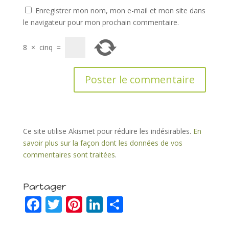
Enregistrer mon nom, mon e-mail et mon site dans
le navigateur pour mon prochain commentaire.
8
×
cinq
=
Ce site utilise Akismet pour réduire les indésirables.
En
savoir plus sur la façon dont les données de vos
commentaires sont traitées
.
Partager
F
T
Pi
Li
P
ac
w
nt
n
ar