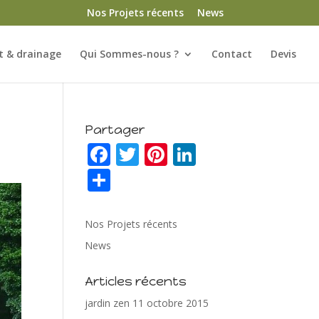
Nos Projets récents
News
 & drainage
Qui Sommes-nous ?
Contact
Devis
Partager
F
T
Pi
Li
ac
w
nt
n
P
e
itt
er
k
ar
b
er
e
e
ta
Nos Projets récents
o
st
dI
g
News
o
n
er
Articles récents
k
jardin zen
11 octobre 2015