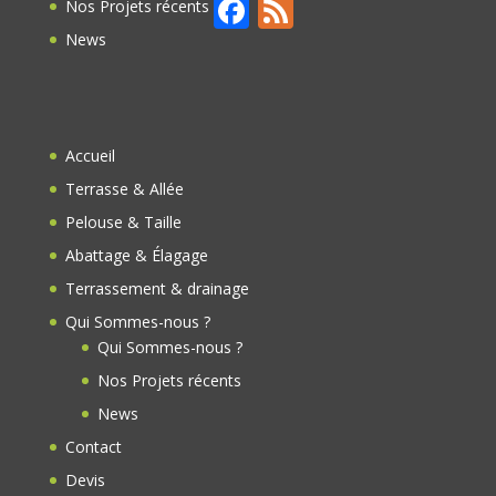
F
F
Nos Projets récents
ac
e
News
e
e
b
d
o
Accueil
o
Terrasse & Allée
k
Pelouse & Taille
Abattage & Élagage
Terrassement & drainage
Qui Sommes-nous ?
Qui Sommes-nous ?
Nos Projets récents
News
Contact
Devis