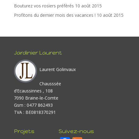
Bouturez vos rosiers préférés
10 août 2015
Profitons du dernier mois des vacances !
10 août 2015
Jardinier Laurent
Laurent Golinvaux
Chausssée
d’Ecaussinnes , 108
7090 Braine-le-Comte
Gsm : 0477 862493
TVA : BE0818370291
Projets
Suivez-nous