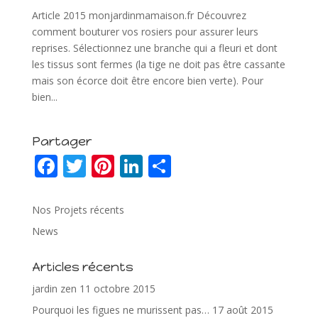
Article 2015 monjardinmamaison.fr Découvrez
comment bouturer vos rosiers pour assurer leurs
reprises. Sélectionnez une branche qui a fleuri et dont
les tissus sont fermes (la tige ne doit pas être cassante
mais son écorce doit être encore bien verte). Pour
bien...
Partager
F
T
Pi
Li
P
ac
w
nt
n
ar
e
itt
er
k
ta
Nos Projets récents
b
er
e
e
g
News
o
st
dI
er
Articles récents
o
n
jardin zen
11 octobre 2015
k
Pourquoi les figues ne murissent pas…
17 août 2015