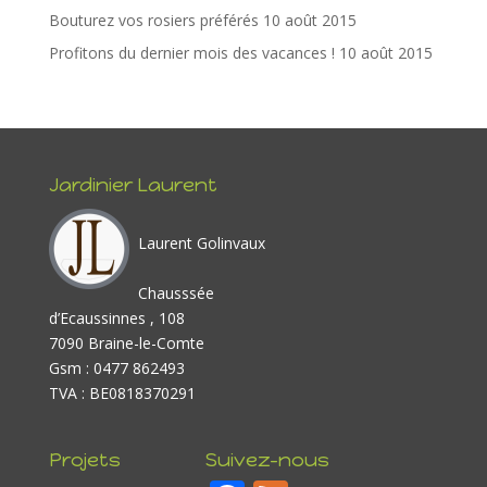
Bouturez vos rosiers préférés
10 août 2015
Profitons du dernier mois des vacances !
10 août 2015
Jardinier Laurent
Laurent Golinvaux
Chausssée
d’Ecaussinnes , 108
7090 Braine-le-Comte
Gsm : 0477 862493
TVA : BE0818370291
Projets
Suivez-nous