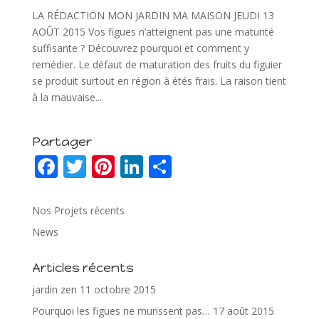
LA RÉDACTION MON JARDIN MA MAISON JEUDI 13
AOÛT 2015 Vos figues n’atteignent pas une maturité
suffisante ? Découvrez pourquoi et comment y
remédier. Le défaut de maturation des fruits du figuier
se produit surtout en région à étés frais. La raison tient
à la mauvaise...
Partager
F
T
Pi
Li
P
ac
w
nt
n
ar
e
itt
er
k
ta
Nos Projets récents
b
er
e
e
g
News
o
st
dI
er
Articles récents
o
n
jardin zen
11 octobre 2015
k
Pourquoi les figues ne murissent pas…
17 août 2015