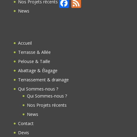
F
F
Nos Projets récents
ac
e
News
e
e
b
d
o
Accueil
o
Terrasse & Allée
k
Pelouse & Taille
Abattage & Élagage
Terrassement & drainage
Qui Sommes-nous ?
Qui Sommes-nous ?
Nos Projets récents
News
Contact
Devis