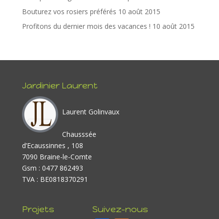
Bouturez vos rosiers préférés
10 août 2015
Profitons du dernier mois des vacances !
10 août 2015
Jardinier Laurent
Laurent Golinvaux
Chausssée
d’Ecaussinnes , 108
7090 Braine-le-Comte
Gsm : 0477 862493
TVA : BE0818370291
Projets
Suivez-nous