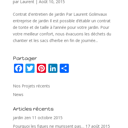
par
Laurent
|
Août 10, 2015
Contrat d'entretien de jardin Par Laurent Golinvaux
entreprise de jardin Il est possible d’établir un contrat
de tonte et de taille à l’année pour votre jardin. Pour
votre meilleur confort, nous évacuons les déchets du
chantier et les sacs d’herbe en fin de journée...
Partager
F
T
Pi
Li
P
ac
w
nt
n
ar
e
itt
er
k
ta
Nos Projets récents
b
er
e
e
g
News
o
st
dI
er
Articles récents
o
n
jardin zen
11 octobre 2015
k
Pourquoi les figues ne murissent pas…
17 août 2015