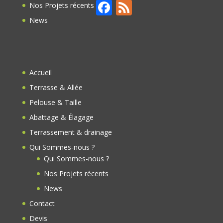
F
F
Nos Projets récents
ac
e
News
e
e
b
d
o
Accueil
o
Terrasse & Allée
k
Pelouse & Taille
Abattage & Élagage
Terrassement & drainage
Qui Sommes-nous ?
Qui Sommes-nous ?
Nos Projets récents
News
Contact
Devis