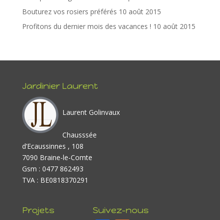
Bouturez vos rosiers préférés
10 août 2015
Profitons du dernier mois des vacances !
10 août 2015
Jardinier Laurent
Laurent Golinvaux
Chausssée
d’Ecaussinnes , 108
7090 Braine-le-Comte
Gsm : 0477 862493
TVA : BE0818370291
Projets
Suivez-nous