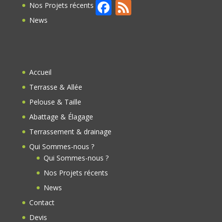
F
F
Nos Projets récents
ac
e
News
e
e
b
d
o
Accueil
o
Terrasse & Allée
k
Pelouse & Taille
Abattage & Élagage
Terrassement & drainage
Qui Sommes-nous ?
Qui Sommes-nous ?
Nos Projets récents
News
Contact
Devis