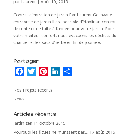
par
Laurent
|
Août 10, 2015
Contrat d'entretien de jardin Par Laurent Golinvaux
entreprise de jardin Il est possible d’établir un contrat
de tonte et de taille à l’année pour votre jardin. Pour
votre meilleur confort, nous évacuons les déchets du
chantier et les sacs d’herbe en fin de journée...
Partager
F
T
Pi
Li
P
ac
w
nt
n
ar
e
itt
er
k
ta
Nos Projets récents
b
er
e
e
g
News
o
st
dI
er
Articles récents
o
n
jardin zen
11 octobre 2015
k
Pourquoi les figues ne murissent pas…
17 août 2015