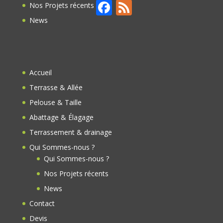
F
F
Nos Projets récents
ac
e
News
e
e
b
d
o
Accueil
o
Terrasse & Allée
k
Pelouse & Taille
Abattage & Élagage
Terrassement & drainage
Qui Sommes-nous ?
Qui Sommes-nous ?
Nos Projets récents
News
Contact
Devis