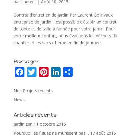
par
Laurent
|
Août 10, 2015
Contrat d'entretien de jardin Par Laurent Golinvaux
entreprise de jardin Il est possible d’établir un contrat
de tonte et de taille à l’année pour votre jardin. Pour
votre meilleur confort, nous évacuons les déchets du
chantier et les sacs d’herbe en fin de journée...
Partager
F
T
Pi
Li
P
ac
w
nt
n
ar
e
itt
er
k
ta
Nos Projets récents
b
er
e
e
g
News
o
st
dI
er
Articles récents
o
n
jardin zen
11 octobre 2015
k
Pourquoi les figues ne murissent pas…
17 août 2015