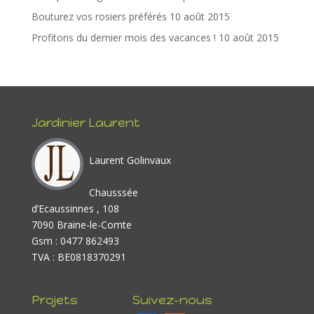
Bouturez vos rosiers préférés
10 août 2015
Profitons du dernier mois des vacances !
10 août 2015
Jardinier Laurent
Laurent Golinvaux
Chausssée
d’Ecaussinnes , 108
7090 Braine-le-Comte
Gsm : 0477 862493
TVA : BE0818370291
Projets
Suivez-nous