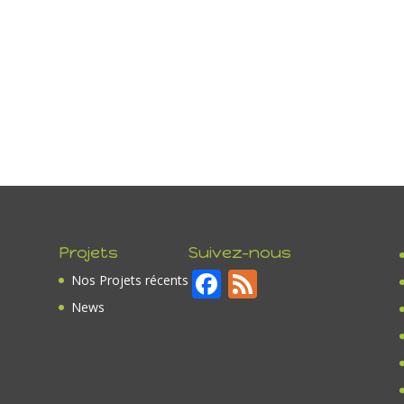
Projets
Suivez-nous
F
F
Nos Projets récents
ac
e
News
e
e
b
d
o