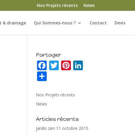
Nos Projets récents
News
 & drainage
Qui Sommes-nous ?
Contact
Devis
Partager
F
T
Pi
Li
ac
w
nt
n
P
e
itt
er
k
ar
b
er
e
e
ta
Nos Projets récents
o
st
dI
g
News
o
n
er
Articles récents
k
jardin zen
11 octobre 2015