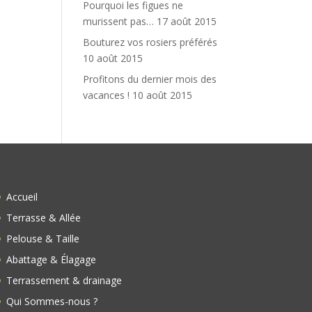
Pourquoi les figues ne
murissent pas…
17 août 2015
Bouturez vos rosiers préférés
10 août 2015
Profitons du dernier mois des
vacances !
10 août 2015
Accueil
Terrasse & Allée
Pelouse & Taille
Abattage & Élagage
Terrassement & drainage
Qui Sommes-nous ?