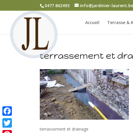
0477 862493
info@jardinier-laurent.b
Accueil
Terrasse & A
terrassement et dr
Facebook
terrassement et drainage
Twitter