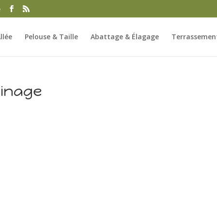
e
llée
Pelouse & Taille
Abattage & Élagage
Terrassement
ainage