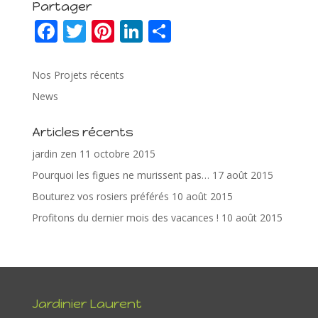
Partager
F
T
Pi
Li
P
ac
w
nt
n
ar
e
itt
er
k
ta
Nos Projets récents
b
er
e
e
g
News
o
st
dI
er
Articles récents
o
n
jardin zen
11 octobre 2015
k
Pourquoi les figues ne murissent pas…
17 août 2015
Bouturez vos rosiers préférés
10 août 2015
Profitons du dernier mois des vacances !
10 août 2015
Jardinier Laurent