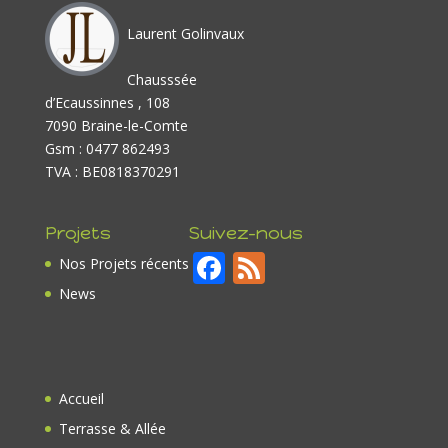
Laurent Golinvaux
Chausssée
d’Ecaussinnes , 108
7090 Braine-le-Comte
Gsm : 0477 862493
TVA : BE0818370291
Projets
Suivez-nous
F
F
Nos Projets récents
ac
e
News
e
e
b
d
o
Accueil
o
Terrasse & Allée