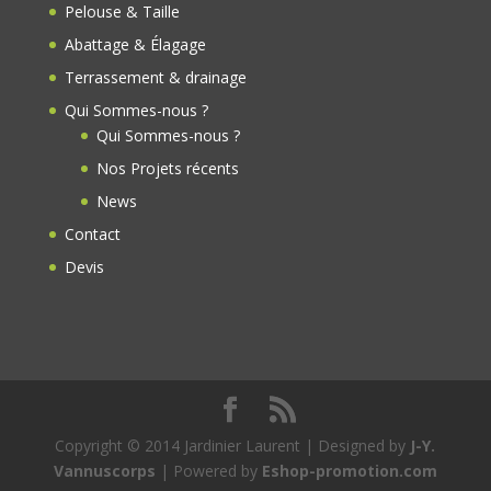
k
Pelouse & Taille
Abattage & Élagage
Terrassement & drainage
Qui Sommes-nous ?
Qui Sommes-nous ?
Nos Projets récents
News
Contact
Devis
Copyright © 2014 Jardinier Laurent | Designed by
J-Y.
Vannuscorps
| Powered by
Eshop-promotion.com