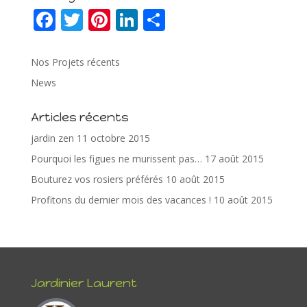
F
T
Pi
Li
P
ac
w
nt
n
ar
e
itt
er
k
ta
Nos Projets récents
b
er
e
e
g
News
o
st
dI
er
Articles récents
o
n
jardin zen
11 octobre 2015
k
Pourquoi les figues ne murissent pas…
17 août 2015
Bouturez vos rosiers préférés
10 août 2015
Profitons du dernier mois des vacances !
10 août 2015
Jardinier Laurent