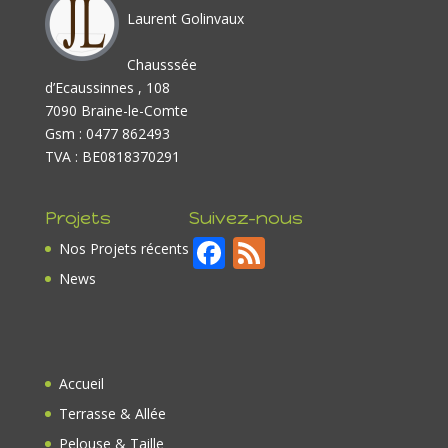
Laurent Golinvaux
Chausssée
d’Ecaussinnes , 108
7090 Braine-le-Comte
Gsm : 0477 862493
TVA : BE0818370291
Projets
Suivez-nous
F
F
Nos Projets récents
ac
e
News
e
e
b
d
o
Accueil
o
Terrasse & Allée
k
Pelouse & Taille