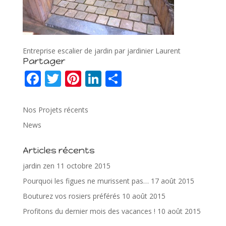
Entreprise escalier de jardin par jardinier Laurent
Partager
F
T
Pi
Li
P
ac
w
nt
n
ar
e
itt
er
k
ta
Nos Projets récents
b
er
e
e
g
News
o
st
dI
er
Articles récents
o
n
jardin zen
11 octobre 2015
k
Pourquoi les figues ne murissent pas…
17 août 2015
Bouturez vos rosiers préférés
10 août 2015
Profitons du dernier mois des vacances !
10 août 2015