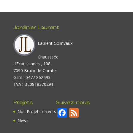
Jardinier Laurent
Laurent Golinvaux
Chausssée
d’Ecaussinnes , 108
7090 Braine-le-Comte
Gsm : 0477 862493
TVA : BE0818370291
Projets
Suivez-nous
F
F
Nos Projets récents
ac
e
News
e
e